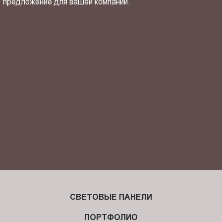
предложение для вашей компании.
ОТПРАВИТЬ СВОЙ КОНТАКТ
Я ознакомлен(-на) и согласен(-на) с
политикой
конфиденциальности
и даю своё
согласие
на обработку
персональных данных.
СВЕТОВЫЕ ПАНЕЛИ
ПОРТФОЛИО