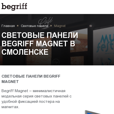
ООО
СВЕТОВЫЕ
"Компания
Бегрифф"
ПАНЕЛИ
Россия
Главная
Световые панели
Magnet
Свердловская
BEGRIFF
обл.
СВЕТОВЫЕ ПАНЕЛИ
620016
MAGNET
BEGRIFF MAGNET В
г.
СМОЛЕНСКЕ
Екатеринбург
в
ул.
Амундсена,
Смоленске
д.
107,
СВЕТОВЫЕ ПАНЕЛИ BEGRIFF
MAGNET
оф.
707
Begriff Magnet – минималистичная
sales@begriff.ru
модельная серия световых панелей с
+73433454747
удобной фиксацией постера на
RUB
магнитах.
Пн.-