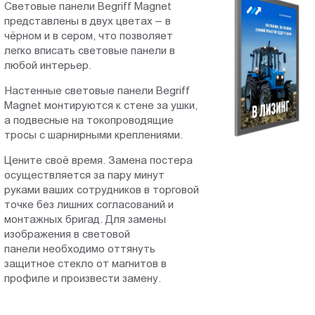
Cветовые панели Begriff Magnet
Пт.:
представлены в двух цветах – в
9.00-
чёрном и в сером, что позволяет
18.00
легко вписать световые панели в
Сб.,
любой интерьер.
Вс.:
Настенные световые панели Begriff
выходной
Magnet монтируются к стене за ушки,
а подвесные на токопроводящие
тросы с шарнирными креплениями.
Цените своё время. Замена постера
осуществляется за пару минут
руками ваших сотрудников в торговой
точке без лишних согласований и
монтажных бригад. Для замены
изображения в световой
панели необходимо оттянуть
защитное стекло от магнитов в
профиле и произвести замену.