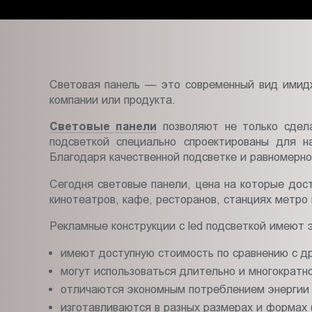
Пт.:
9.00-
18.00
Сб.,
Вс.:
Световая панель — это современный вид имидж
выходной
компании или продукта.
Световые панели
позволяют не только сдела
подсветкой специально спроектированы для 
Благодаря качественной подсветке и равномерн
Сегодня световые панели, цена на которые дос
кинотеатров, кафе, ресторанов, станциях метро
Рекламные конструкции с led подсветкой имеют
имеют доступную стоимость по сравнению с д
могут использоваться длительно и многократн
отличаются экономным потреблением энергии 
изготавливаются в разных размерах и формах 