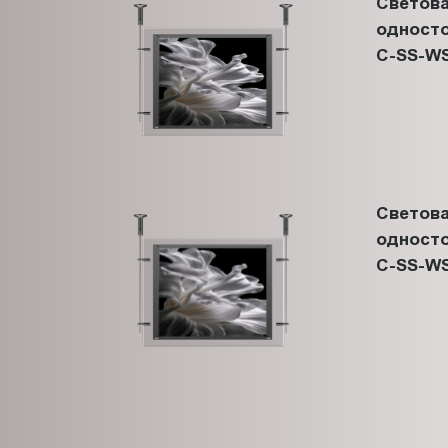
Светова
односто
C-SS-WS
Светова
односто
C-SS-WS