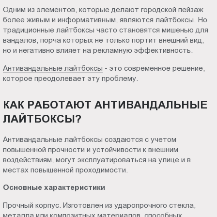
Пт.:
Одним из элементов, которые делают городской пейзаж
более живым и информативным, являются лайтбоксы. Но
9.00-
традиционные лайтбоксы часто становятся мишенью для
18.00
вандалов, порча которых не только портит внешний вид,
Сб.,
но и негативно влияет на рекламную эффективность.
Вс.:
выходной
Антивандальные лайтбоксы
- это современное решение,
которое преодолевает эту проблему.
КАК РАБОТАЮТ АНТИВАНДАЛЬНЫЕ
ЛАЙТБОКСЫ?
Антивандальные лайтбоксы создаются с учетом
повышенной прочности и устойчивости к внешним
воздействиям, могут эксплуатироваться на улице и в
местах повышенной проходимости.
Основные характеристики
Прочный корпус. Изготовлен из ударопрочного стекла,
металла или композитных материалов, способных