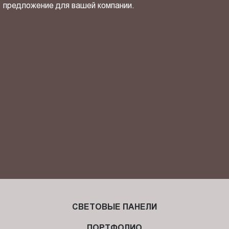
предложение для вашей компании.
ОТПРАВИТЬ СВОЙ КОНТАКТ
Я ознакомлен(-на) и согласен(-на) с
политикой
конфиденциальности
и даю своё
согласие
на обработку
персональных данных.
СВЕТОВЫЕ ПАНЕЛИ
ПОРТФОЛИО