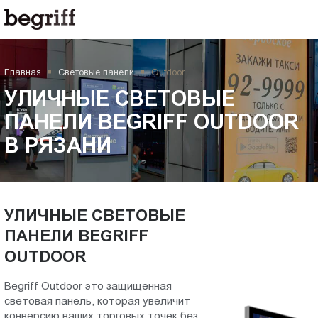
ООО
УЛИЧНЫЕ
"Компания
Бегрифф"
СВЕТОВЫЕ
Россия
Главная
Световые панели
Outdoor
Свердловская
ПАНЕЛИ
обл.
УЛИЧНЫЕ СВЕТОВЫЕ
620016
BEGRIFF
ПАНЕЛИ BEGRIFF OUTDOOR
г.
В РЯЗАНИ
Екатеринбург
OUTDOOR
ул.
Амундсена,
в
д.
107,
УЛИЧНЫЕ СВЕТОВЫЕ
Рязани
оф.
ПАНЕЛИ BEGRIFF
707
OUTDOOR
sales@begriff.ru
+73433454747
Begriff Outdoor это защищенная
RUB
световая панель, которая увеличит
Пн.-
конверсию ваших торговых точек без