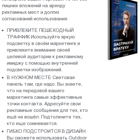
лишних вложений на аренду
Пт.:
рекламных мест и долгих
9.00-
согласований использования.
18.00
Сб.,
ПРИВЛЕКИТЕ ПЕШЕХОДНЫЙ
Вс.:
ТРАФФИК Используйте яркую
подсветку в своём маркетинге и
выходной
привлеките внимание своей
целевой аудитории к рекламному
имиджу с помощью внутренней
подсветки изображений.
В НУЖНОМ МЕСТЕ Световая
панель там, где надо. Вы знаете,
что на передовой вашего
маркетинга самые эффективные
точки контакта. Адресуйте свои
рекламные сообщения для тех, кто
ещё не вошёл. Подтолкните тех,
кто еще сомневается.
ГИБКО ПОДСТРОИТСЯ В ДИЗАЙН
Вы сможете использовать Outdoor