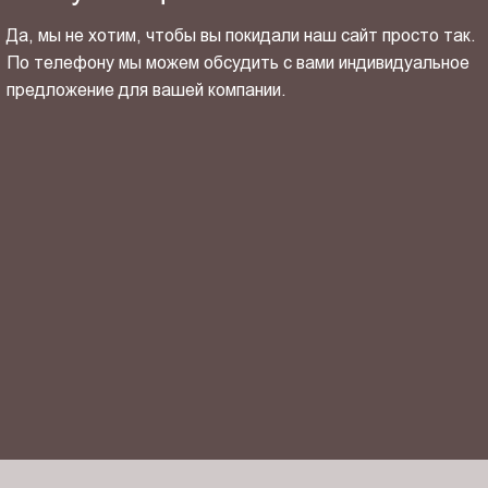
Да, мы не хотим, чтобы вы покидали наш сайт просто так.
По телефону мы можем обсудить с вами индивидуальное
предложение для вашей компании.
ОТПРАВИТЬ СВОЙ КОНТАКТ
Я ознакомлен(-на) и согласен(-на) с
политикой
конфиденциальности
и даю своё
согласие
на обработку
персональных данных.