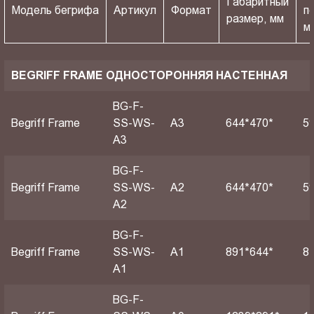
Габаритный
Модель бегрифа
Артикул
Формат
п
размер, мм
м
BEGRIFF FRAME ОДНОСТОРОННЯЯ НАСТЕННАЯ
BG-F-
Begriff Frame
SS-WS-
A3
644*470*
5
A3
BG-F-
Begriff Frame
SS-WS-
A2
644*470*
5
A2
BG-F-
Begriff Frame
SS-WS-
А1
891*644*
8
A1
BG-F-