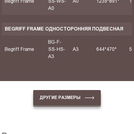
Begriff Frame
SS-WS-
А0
1239*891*
1
A0
BEGRIFF FRAME ОДНОСТОРОННЯЯ ПОДВЕСНАЯ
BG-F-
Begriff Frame
SS-HS-
A3
644*470*
5
A3
ДРУГИЕ РАЗМЕРЫ