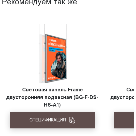
Рекомендуем так же
Световая панель Frame
Све
двусторонняя подвесная (BG-F-DS-
двусторо
HS-A1)
СПЕЦИФИКАЦИЯ