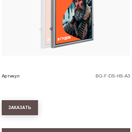
A3)
Пт.:
9.00-
в
18.00
Сб.,
Петрозаводске
Вс.:
выходной
Артикул
BG-F-DS-HS-A3
ЗАКАЗАТЬ