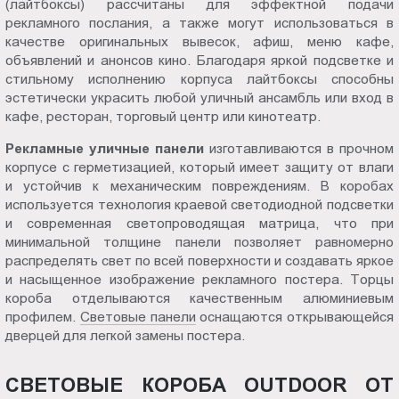
(лайтбоксы) рассчитаны для эффектной подачи
Пт.:
рекламного послания, а также могут использоваться в
9.00-
качестве оригинальных вывесок, афиш, меню кафе,
18.00
объявлений и анонсов кино. Благодаря яркой подсветке и
стильному исполнению корпуса лайтбоксы способны
Сб.,
эстетически украсить любой уличный ансамбль или вход в
Вс.:
кафе, ресторан, торговый центр или кинотеатр.
выходной
Рекламные уличные
панели
изготавливаются в прочном
корпусе с герметизацией, который имеет защиту от влаги
и устойчив к механическим повреждениям. В коробах
используется технология краевой светодиодной подсветки
и современная светопроводящая матрица, что при
минимальной толщине панели позволяет равномерно
распределять свет по всей поверхности и создавать яркое
и насыщенное изображение рекламного постера. Торцы
короба отделываются качественным алюминиевым
профилем.
Световые панели
оснащаются открывающейся
дверцей для легкой замены постера.
СВЕТОВЫЕ КОРОБА OUTDOOR ОТ