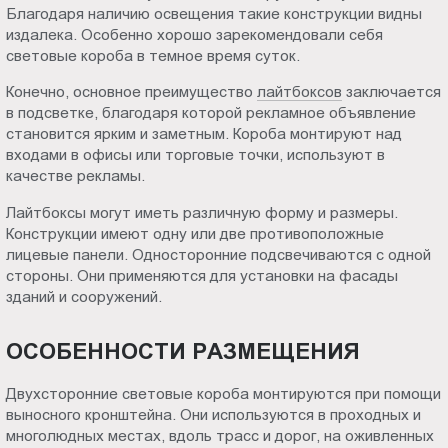
Тагиле
Благодаря наличию освещения такие конструкции видны
Пт.:
издалека. Особенно хорошо зарекомендовали себя
9.00-
световые короба в темное время суток.
18.00
Сб.,
Конечно, основное преимущество
лайтбоксов
заключается
в подсветке, благодаря которой рекламное объявление
Вс.:
становится ярким и заметным. Короба монтируют над
выходной
входами в офисы или торговые точки, используют в
качестве рекламы.
Лайтбоксы могут иметь различную форму и размеры.
Конструкции имеют одну или две противоположные
лицевые панели. Односторонние подсвечиваются с одной
стороны. Они применяются для установки на фасады
зданий и сооружений.
ОСОБЕННОСТИ РАЗМЕЩЕНИЯ
Двухсторонние световые короба монтируются при помощи
выносного кронштейна. Они используются в проходных и
многолюдных местах, вдоль трасс и дорог, на оживленных