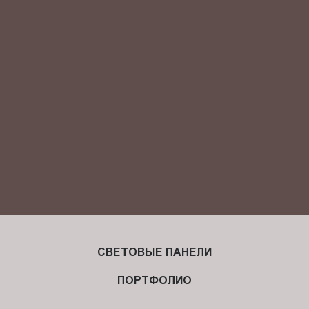
Я ознакомлен(-на) и согласен(-на) с
политикой
конфиденциальности
и даю своё
согласие
на обработку
персональных данных.
СВЕТОВЫЕ ПАНЕЛИ
ПОРТФОЛИО