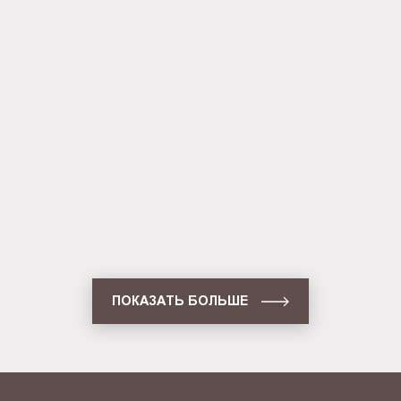
односторонняя настенная (BG-
C-SS-WS-A3)
Световая панель Frame
односторонняя настенная (BG-
F-SS-WS-A3)
Световая панель Frame
односторонняя настенная (BG-
F-SS-WS-A2)
ПОКАЗАТЬ БОЛЬШЕ