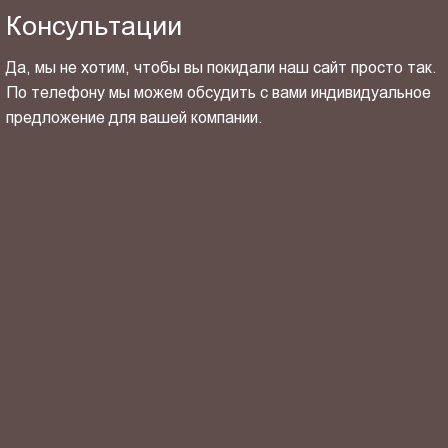
Консультации
Да, мы не хотим, чтобы вы покидали наш сайт просто так.
По телефону мы можем обсудить с вами индивидуальное
предложение для вашей компании.
ОТПРАВИТЬ СВОЙ КОНТАКТ
Я ознакомлен(-на) и согласен(-на) с
политикой
конфиденциальности
и даю своё
согласие
на обработку
персональных данных.