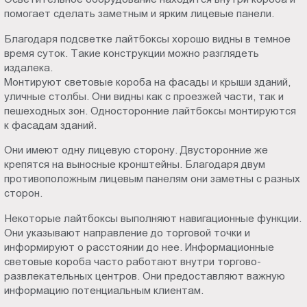
Пт.:
помогает сделать заметным и ярким лицевые панели.
9.00-
Благодаря подсветке лайтбоксы хорошо видны в темное
18.00
время суток. Такие конструкции можно разглядеть
Сб.,
издалека.
Вс.:
Монтируют световые короба на фасады и крыши зданий,
выходной
уличные столбы. Они видны как с проезжей части, так и
пешеходных зон. Односторонние лайтбоксы монтируются
к фасадам зданий.
Они имеют одну лицевую сторону. Двусторонние же
крепятся на выносные кронштейны. Благодаря двум
противоположным лицевым панелям они заметны с разных
сторон.
Некоторые лайтбоксы выполняют навигационные функции.
Они указывают направление до торговой точки и
информируют о расстоянии до нее. Информационные
световые короба часто работают внутри торгово-
развлекательных центров. Они предоставляют важную
информацию потенциальным клиентам.