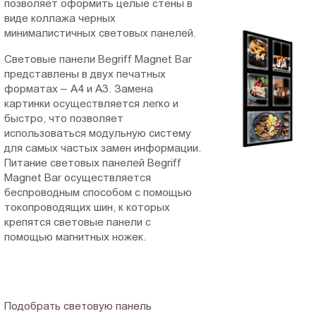
позволяет оформить целые стены в
Пт.:
виде коллажа черных
9.00-
минималистичных световых панелей.
18.00
Световые панели Begriff Magnet Bar
Сб.,
представлены в двух печатных
Вс.:
форматах – А4 и А3. Замена
выходной
картинки осуществляется легко и
быстро, что позволяет
использоваться модульную систему
для самых частых замен информации.
Питание световых панелей Begriff
Magnet Bar осуществляется
беспроводным способом с помощью
токопроводящих шин, к которых
крепятся световые панели с
помощью магнитных ножек.
Подобрать световую панель