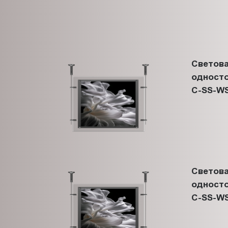
Светова
односто
C-SS-WS
Светова
односто
C-SS-WS