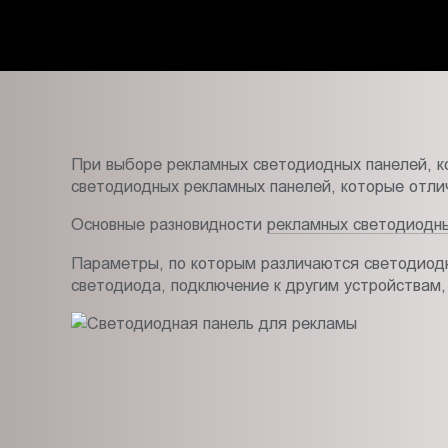
Пт.:
9.00-
18.00
Сб.,
Вс.:
выходной
При выборе рекламных светодиодных панелей, к
светодиодных рекламных панелей, которые отли
Основные разновидности
рекламных светодиодн
Параметры, по которым различаются светодиодн
светодиода, подключение к другим устройствам,