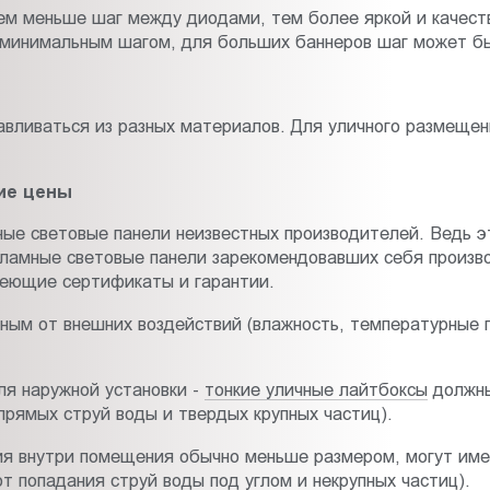
ем меньше шаг между диодами, тем более яркой и качест
 минимальным шагом, для больших баннеров шаг может б
авливаться из разных материалов. Для уличного размеще
ие цены
ые световые панели неизвестных производителей. Ведь 
кламные световые панели зарекомендовавших себя произв
меющие сертификаты и гарантии.
м от внешних воздействий (влажность, температурные пе
ля наружной установки -
тонкие уличные лайтбоксы
должны
рямых струй воды и твердых крупных частиц).
я внутри помещения обычно меньше размером, могут имет
 попадания струй воды под углом и некрупных частиц).