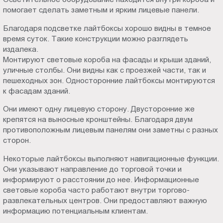
Пт.:
помогает сделать заметным и ярким лицевые панели.
9.00-
Благодаря подсветке лайтбоксы хорошо видны в темное
18.00
время суток. Такие конструкции можно разглядеть
Сб.,
издалека.
Вс.:
Монтируют световые короба на фасады и крыши зданий,
выходной
уличные столбы. Они видны как с проезжей части, так и
пешеходных зон. Односторонние лайтбоксы монтируются
к фасадам зданий.
Они имеют одну лицевую сторону. Двусторонние же
крепятся на выносные кронштейны. Благодаря двум
противоположным лицевым панелям они заметны с разных
сторон.
Некоторые лайтбоксы выполняют навигационные функции.
Они указывают направление до торговой точки и
информируют о расстоянии до нее. Информационные
световые короба часто работают внутри торгово-
развлекательных центров. Они предоставляют важную
информацию потенциальным клиентам.