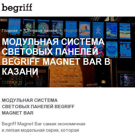
ООО
МОДУЛЬНАЯ
"Компания
Бегрифф"
СИСТЕМА
Россия
Главная
Световые панели
Magnet Bar
Свердловская
СВЕТОВЫХ
обл.
МОДУЛЬНАЯ СИСТЕМА
620016
ПАНЕЛЕЙ
СВЕТОВЫХ ПАНЕЛЕЙ
г.
BEGRIFF MAGNET BAR В
Екатеринбург
BEGRIFF
ул.
КАЗАНИ
Амундсена,
MAGNET
д.
107,
BAR
оф.
МОДУЛЬНАЯ СИСТЕМА
707
СВЕТОВЫХ ПАНЕЛЕЙ BEGRIFF
в
sales@begriff.ru
MAGNET BAR
+73433454747
Казани
Begriff Magnet Bar самая экономичная
RUB
и легкая модельная серия, которая
Пн.-