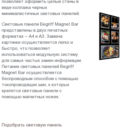
позволяет оформить целые стены в
Пт.:
виде коллажа черных
9.00-
минималистичных световых панелей.
18.00
Световые панели Begriff Magnet Bar
Сб.,
представлены в двух печатных
Вс.:
форматах – А4 и А3. Замена
выходной
картинки осуществляется легко и
быстро, что позволяет
использоваться модульную систему
для самых частых замен информации.
Питание световых панелей Begriff
Magnet Bar осуществляется
беспроводным способом с помощью
токопроводящих шин, к которых
крепятся световые панели с
помощью магнитных ножек.
Подобрать световую панель