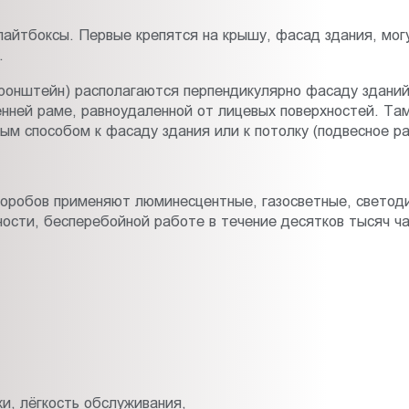
лайтбоксы. Первые крепятся на крышу, фасад здания, мог
.
ронштейн) располагаются перпендикулярно фасаду зданий
нней раме, равноудаленной от лицевых поверхностей. Та
м способом к фасаду здания или к потолку (подвесное р
коробов применяют люминесцентные, газосветные, светод
ости, бесперебойной работе в течение десятков тысяч ч
и, лёгкость обслуживания,