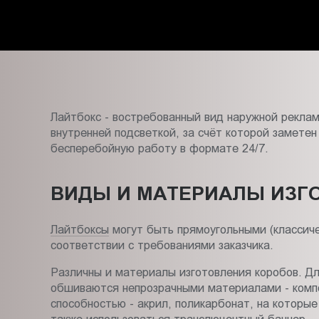
Пт.:
9.00-
18.00
Сб.,
Вс.:
выходной
Лайтбокс - востребованный вид наружной рекла
внутренней подсветкой, за счёт которой заметен
бесперебойную работу в формате 24/7.
ВИДЫ И МАТЕРИАЛЫ ИЗГ
Лайтбоксы
могут быть прямоугольными (классич
соответствии с требованиями заказчика.
Различны и материалы изготовления коробов. Дл
обшиваются непрозрачными материалами - компо
способностью - акрил, поликарбонат, на которы