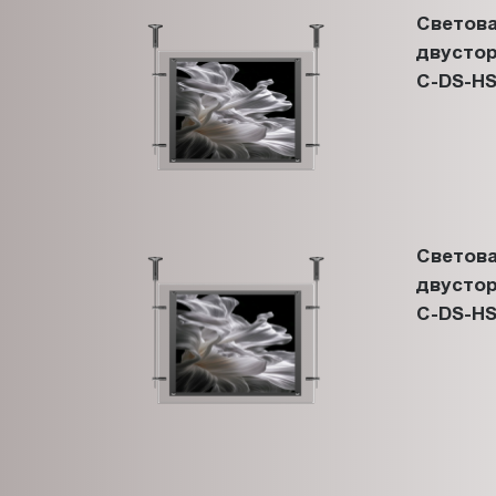
Светова
двустор
C-DS-HS
Светова
двустор
C-DS-HS