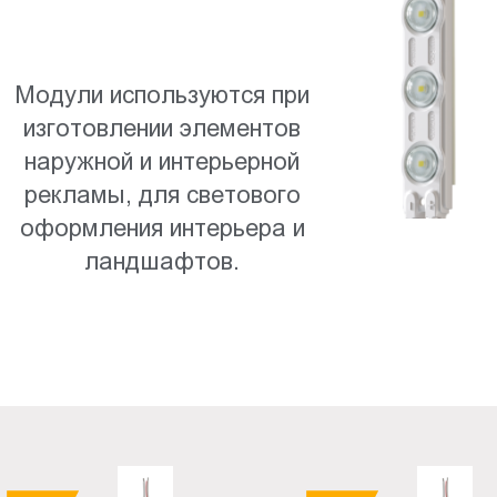
Пт.:
9.00-
18.00
Модули используются при
Сб.,
изготовлении элементов
Вс.:
выходной
наружной и интерьерной
рекламы, для светового
оформления интерьера и
ландшафтов.