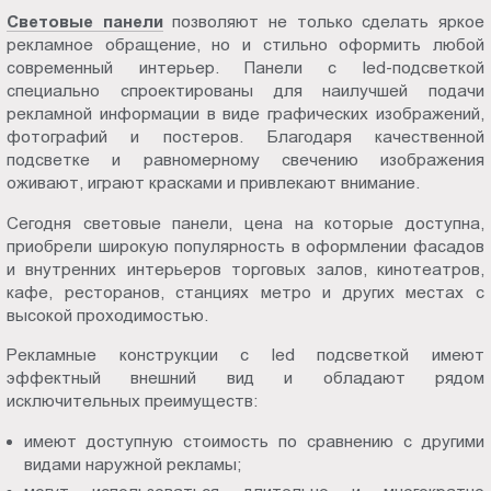
Пт.:
Световые панели
позволяют не только сделать яркое
рекламное обращение, но и стильно оформить любой
9.00-
современный интерьер. Панели с led-подсветкой
18.00
специально спроектированы для наилучшей подачи
Сб.,
рекламной информации в виде графических изображений,
Вс.:
фотографий и постеров. Благодаря качественной
выходной
подсветке и равномерному свечению изображения
оживают, играют красками и привлекают внимание.
Сегодня световые панели, цена на которые доступна,
приобрели широкую популярность в оформлении фасадов
и внутренних интерьеров торговых залов, кинотеатров,
кафе, ресторанов, станциях метро и других местах с
высокой проходимостью.
Рекламные конструкции с led подсветкой имеют
эффектный внешний вид и обладают рядом
исключительных преимуществ:
имеют доступную стоимость по сравнению с другими
видами наружной рекламы;