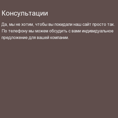
Консультации
Да, мы не хотим, чтобы вы покидали наш сайт просто так.
По телефону мы можем обсудить с вами индивидуальное
предложение для вашей компании.
ОТПРАВИТЬ СВОЙ КОНТАКТ
Я ознакомлен(-на) и согласен(-на) с
политикой
конфиденциальности
и даю своё
согласие
на обработку
персональных данных.