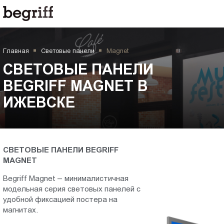
ООО
СВЕТОВЫЕ
"Компания
Бегрифф"
ПАНЕЛИ
Россия
Главная
Световые панели
Magnet
Свердловская
BEGRIFF
обл.
СВЕТОВЫЕ ПАНЕЛИ
620016
MAGNET
BEGRIFF MAGNET В
г.
ИЖЕВСКЕ
Екатеринбург
в
ул.
Амундсена,
Ижевске
д.
107,
СВЕТОВЫЕ ПАНЕЛИ BEGRIFF
MAGNET
оф.
707
Begriff Magnet – минималистичная
sales@begriff.ru
модельная серия световых панелей с
+73433454747
удобной фиксацией постера на
RUB
магнитах.
Пн.-