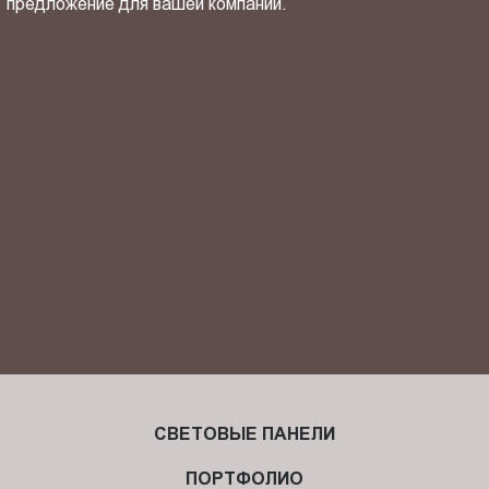
предложение для вашей компании.
ОТПРАВИТЬ СВОЙ КОНТАКТ
Я ознакомлен(-на) и согласен(-на) с
политикой
конфиденциальности
и даю своё
согласие
на обработку
персональных данных.
СВЕТОВЫЕ ПАНЕЛИ
ПОРТФОЛИО