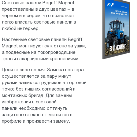
Cветовые панели Begriff Magnet
Пт.:
представлены в двух цветах – в
9.00-
чёрном и в сером, что позволяет
18.00
легко вписать световые панели в
Сб.,
любой интерьер.
Вс.:
Настенные световые панели Begriff
выходной
Magnet монтируются к стене за ушки,
а подвесные на токопроводящие
тросы с шарнирными креплениями.
Цените своё время. Замена постера
осуществляется за пару минут
руками ваших сотрудников в торговой
точке без лишних согласований и
монтажных бригад. Для замены
изображения в световой
панели необходимо оттянуть
защитное стекло от магнитов в
профиле и произвести замену.