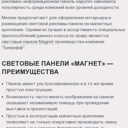
рекламно-информационная панель надолго завоевала
декора
Пт.:
популярность среди компаний всех уровней доходности.
9.00-
в
Многие предпочитают для оформления интерьера и
18.00
размещения световой рекламы панели на магнитных
Сб.,
крепления. Одними из лучших в ассортименте специальных
Хабаровск
Вс.:
приспособлений данного класса по праву являются
выходной
световые панели Magnet
производства компании
"Бегрифф".
СВЕТОВЫЕ ПАНЕЛИ «МАГНЕТ» —
ПРЕИМУЩЕСТВА
Панель имеет ультрасовременную и в то же время
простую конструкцию.
Возможность часто менять изображения на панели
оказывает незаменимую помощь при проведении
выставок и презентаций.
Простые в эксплуатации магнитные крепления
позволяют не только оперативно производить смену
постеров, но и надежно фиксировать панель в