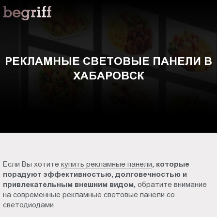
ООО
Рекламные
"Компания
Бегрифф"
световые
Россия
Свердловская
панели
РЕКЛАМНЫЕ СВЕТОВЫЕ ПАНЕЛИ В
обл.
ХАБАРОВСК
620016
в
г.
Екатеринбург
Хабаровск
ул.
Амундсена,
д.
107,
оф.
Если Вы хотите
купить рекламные панели
, которые
707
порадуют эффективностью, долговечностью и
sales@begriff.ru
привлекательным внешним видом,
обратите внимание
+73433454747
на современные рекламные световые панели со
RUB
светодиодами.
Пн.-