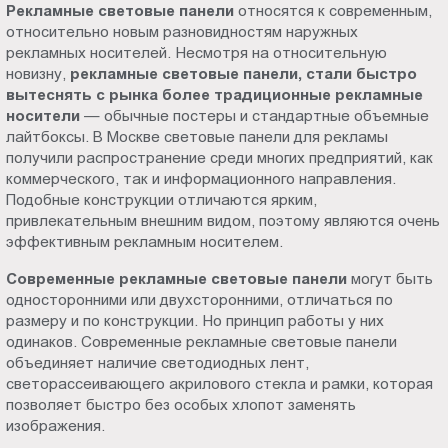
Рекламные световые панели
относятся к современным,
Пт.:
относительно новым разновидностям наружных
9.00-
рекламных носителей. Несмотря на относительную
18.00
новизну,
рекламные световые панели, стали быстро
Сб.,
вытеснять с рынка более традиционные рекламные
Вс.:
носители
— обычные постеры и стандартные объемные
лайтбоксы. В Москве световые панели для рекламы
выходной
получили распространение среди многих предприятий, как
коммерческого, так и информационного направления.
Подобные конструкции отличаются ярким,
привлекательным внешним видом, поэтому являются очень
эффективным рекламным носителем.
Современные рекламные световые панели
могут быть
односторонними или двухсторонними, отличаться по
размеру и по конструкции. Но принцип работы у них
одинаков. Современные рекламные световые панели
объединяет наличие светодиодных лент,
светорассеивающего акрилового стекла и рамки, которая
позволяет быстро без особых хлопот заменять
изображения.