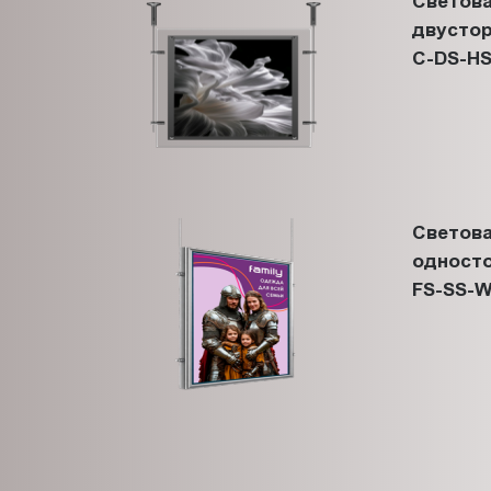
Светова
двустор
C-DS-HS
Светова
односто
FS-SS-W