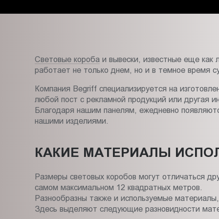
Пт.:
9.00-
18.00
Сб.,
Вс.:
Световые короба
и вывески, известные еще как 
выходной
работает не только днем, но и в темное время с
Компания Begriff специализируется на изготовл
любой пост с рекламной продукций или другая 
Благодаря нашим панелям, ежедневно появляются
нашими изделиями.
КАКИЕ МАТЕРИАЛЫ ИСПО
Размеры световых коробов могут отличаться дру
самом максимальном 12 квадратных метров.
Разнообразны также и используемые материалы, 
Здесь выделяют следующие разновидности мат