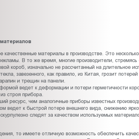
 материалов
 качественные материалы в производстве. Это несколько
рекламы. В то же время, многие производители, стремясь
вой короб, изначально не рассчитанный на длительное ис
екла, завезенного, как правило, из Китая, грозит потере
арапин и трещин на панели.
формой ведет к деформации и потери герметичности короб
из строя прибора.
ий ресурс, чем аналогичные приборы известных производ
м ведет к быстрой потере внешнего вида, снижению яркос
скурпулезно следят за качеством используемых материал
едения, то имеете отличную возможность обеспечить каче