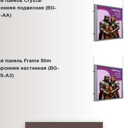
я панель Crystal
онняя подвесная (BG-
-АА)
я панель Frame Slim
ронняя настенная (BG-
S-A3)