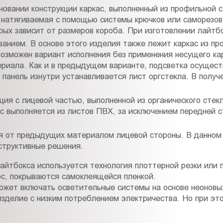
сновании конструкции каркас, выполненный из профильной 
, натягиваемая с помощью системы крючков или саморезо
рых зависит от размеров короба. При изготовлении лайтб
анием. В основе этого изделия также лежит каркас из п
возможен вариант исполнения без применения несущего ка
териала. Как и в предыдущем варианте, подсветка осущес
панель изнутри устанавливается лист оргстекла. В получ
ция с лицевой частью, выполненной из органического стекл
с выполняется из листов ПВХ, за исключением передней ст
 от предыдущих материалом лицевой стороны. В данном 
структивные решения.
айтбокса используется технология плоттерной резки или 
ос, покрываются самоклеящейся пленкой.
ожет включать осветительные системы на основе неоновы
изделие с низким потреблением электричества. Но при эт