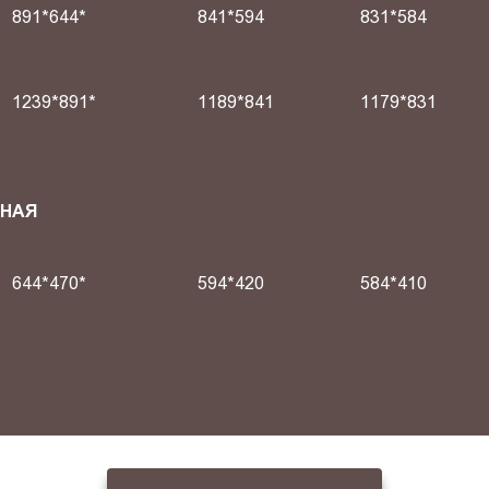
891*644*
841*594
831*584
1239*891*
1189*841
1179*831
СНАЯ
644*470*
594*420
584*410