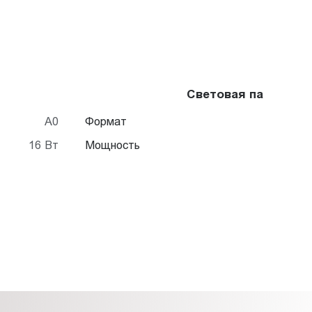
Световая панель Fr
A0
Формат
16 Вт
Мощность