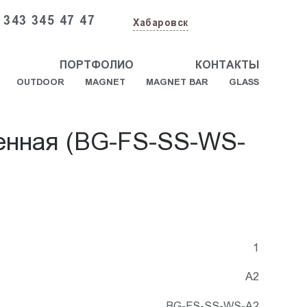
 343 345 47 47
Хабаровск
ПОРТФОЛИО
КОНТАКТЫ
OUTDOOR
MAGNET
MAGNET BAR
GLASS
тенная (BG-FS-SS-WS-
1
А2
BG-FS-SS-WS-A2