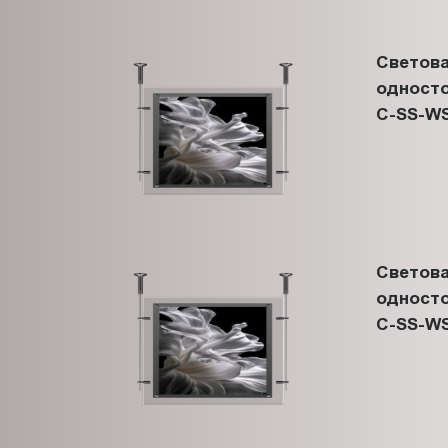
Светова
односто
C-SS-WS
Светова
односто
C-SS-WS