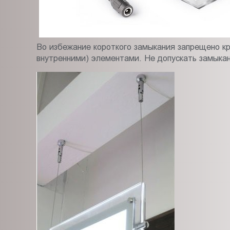
Во избежание короткого замыкания запрещено к
внутренними) элементами. Не допускать замыка