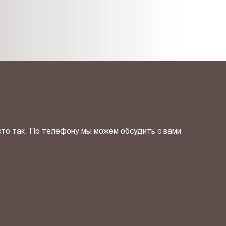
сто так. По телефону мы можем обсудить с вами
.
ОТПРАВИТЬ СВОЙ КОНТ
фиденциальности
и даю своё
согласие
на обработку персональн