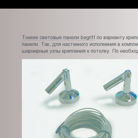
Пт.:
9.00-
18.00
Сб.,
Вс.:
Тонкие световые панели begriff
по варианту креп
выходной
панели. Так, для настенного исполнения в компл
шарнирные узлы крепления к потолку. По необхо