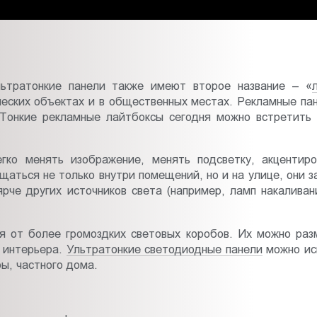
льтратонкие панели также имеют второе название – «
ческих объектах и в общественных местах. Рекламные п
онкие рекламные лайтбоксы сегодня можно встретить в
егко менять изображение, менять подсветку, акцентир
щаться не только внутри помещений, но и на улице, они
ярче других источников света (например, ламп накалива
я от более громоздких световых коробов. Их можно раз
 интерьера.
Ультратонкие светодиодные панели
можно исп
ы, частного дома.