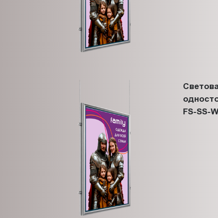
Светова
односто
FS-SS-W