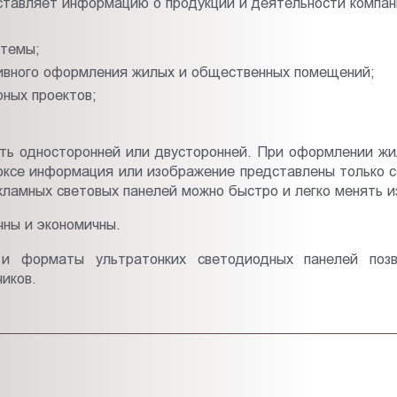
ставляет информацию о продукции и деятельности компани
стемы;
тивного оформления жилых и общественных помещений;
рных проектов;
ыть односторонней или двусторонней. При оформлении жи
оксе информация или изображение представлены только с 
екламных световых панелей можно быстро и легко менять 
чны и экономичны.
и форматы ультратонких светодиодных панелей поз
чиков.