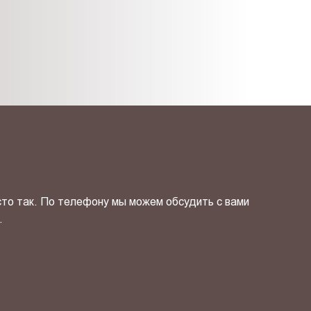
сто так. По телефону мы можем обсудить с вами
.
ОТПРАВИТЬ СВОЙ КОНТ
фиденциальности
и даю своё
согласие
на обработку персональн