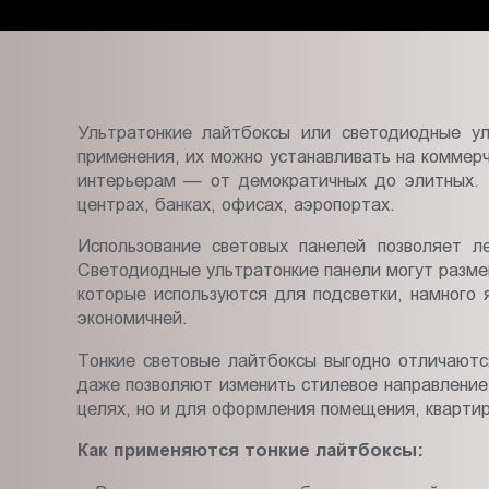
Пт.:
9.00-
18.00
Сб.,
Вс.:
Ультратонкие лайтбоксы или светодиодные у
выходной
применения, их можно устанавливать на коммер
интерьерам — от демократичных до элитных. Т
центрах, банках, офисах, аэропортах.
Использование световых панелей позволяет л
Светодиодные ультратонкие панели могут разме
которые используются для подсветки, намного 
экономичней.
Тонкие световые лайтбоксы выгодно отличаютс
даже позволяют изменить стилевое направление
целях, но и для оформления помещения, квартир
Как применяются тонкие лайтбоксы: