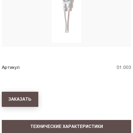
Пт.:
9.00-
18.00
Сб.,
Вс.:
выходной
Артикул
01.003
ЗАКАЗАТЬ
ТЕХНИЧЕСКИЕ ХАРАКТЕРИСТИКИ