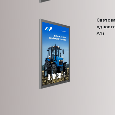
Светова
одност
A1)