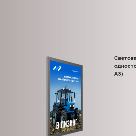
Светова
одност
A3)