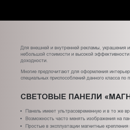
декора
Пт.:
9.00-
в
18.00
Сб.,
Брянск
Вс.:
выходной
Для внешней и внутренней рекламы, украшения 
небольшой стоимости и высокой эффективности 
доходности.
Многие предпочитают для оформления интерьера
специальных приспособлений данного класса по 
СВЕТОВЫЕ ПАНЕЛИ «МАГ
Панель имеет ультрасовременную и в то же вр
Возможность часто менять изображения на па
Простые в эксплуатации магнитные крепления 