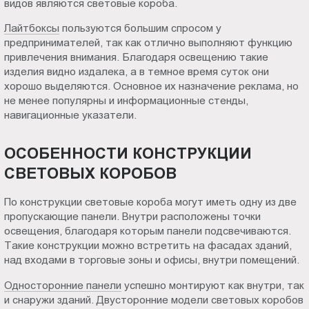
видов являются световые короба.
Пт.:
Лайтбоксы
пользуются большим спросом у
9.00-
предпринимателей, так как отлично выполняют функцию
18.00
привлечения внимания. Благодаря освещению такие
Сб.,
изделия видно издалека, а в темное время суток они
Вс.:
хорошо выделяются. Основное их назначение реклама, но
выходной
не менее популярны и информационные стенды,
навигационные указатели.
ОСОБЕННОСТИ КОНСТРУКЦИИ
СВЕТОВЫХ КОРОБОВ
По конструкции световые короба могут иметь одну из две
пропускающие панели. Внутри расположены точки
освещения, благодаря которым панели подсвечиваются.
Такие конструкции можно встретить на фасадах зданий,
над входами в торговые зоны и офисы, внутри помещений.
Односторонние панели
успешно монтируют как внутри, так
и снаружи зданий. Двусторонние модели световых коробов