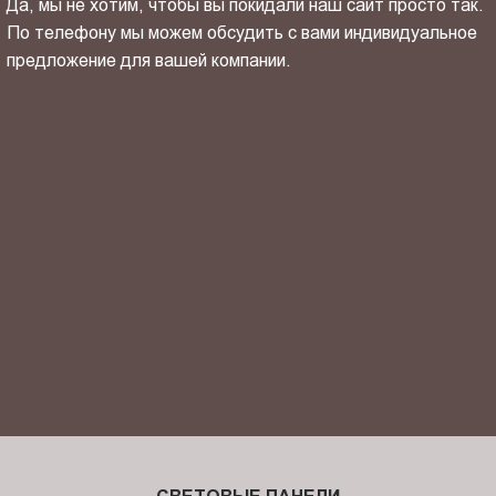
Да, мы не хотим, чтобы вы покидали наш сайт просто так.
По телефону мы можем обсудить с вами индивидуальное
предложение для вашей компании.
ОТПРАВИТЬ СВОЙ КОНТАКТ
Я ознакомлен(-на) и согласен(-на) с
политикой
конфиденциальности
и даю своё
согласие
на обработку
персональных данных.