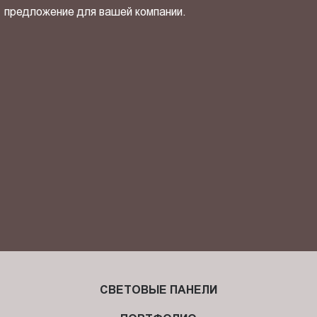
предложение для вашей компании.
ОТПРАВИТЬ СВОЙ КОНТАКТ
Я ознакомлен(-на) и согласен(-на) с
политикой
конфиденциальности
и даю своё
согласие
на обработку
персональных данных.
СВЕТОВЫЕ ПАНЕЛИ