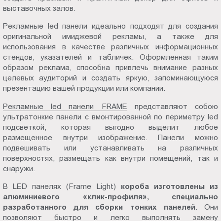
выставочных залов.
Пт.:
9.00-
Рекламные led панели идеально подходят для создания
18.00
оригинальной имиджевой рекламы, а также для
Сб.,
использования в качестве различных информационных
Вс.:
стендов, указателей и табличек. Оформленная таким
образом реклама, способна привлечь внимание разных
выходной
целевых аудиторий и создать яркую, запоминающуюся
презентацию вашей продукции или компании.
Рекламные led панели FRAME
представляют собою
ультратонкие панели с вмонтированной по периметру led
подсветкой, которая выгодно выделит любое
размещенное внутри изображение. Панели можно
подвешивать или устанавливать на различных
поверхностях, размещать как внутри помещений, так и
снаружи.
В LED панелях (Frame Light)
короба изготовлены из
алюминиевого «клик-профиля», специально
разработанного для сборки тонких панелей
. Они
позволяют быстро и легко выполнять замену