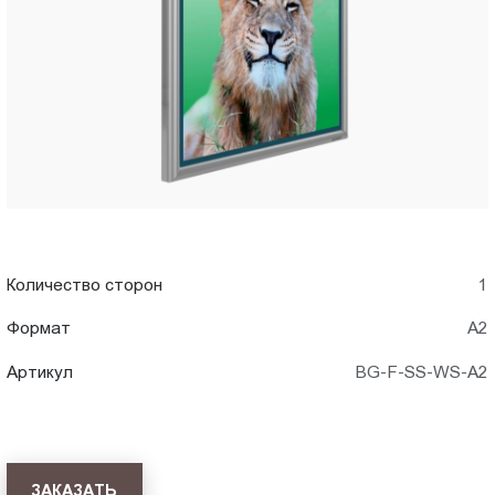
A2)
Пт.:
9.00-
в
18.00
Сб.,
Брянск
Вс.:
выходной
Количество сторон
1
Формат
А2
Артикул
BG-F-SS-WS-A2
ЗАКАЗАТЬ