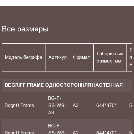
Все размеры
Р
Габаритный
Модель бегрифа
Артикул
Формат
п
размер, мм
м
BEGRIFF FRAME ОДНОСТОРОННЯЯ НАСТЕННАЯ
BG-F-
Begriff Frame
SS-WS-
A3
644*470*
5
A3
BG-F-
Begriff Frame
SS-WS-
A2
644*470*
5