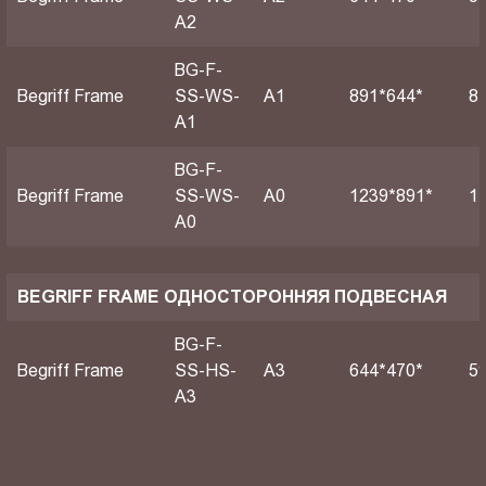
A2
BG-F-
Begriff Frame
SS-WS-
А1
891*644*
8
A1
BG-F-
Begriff Frame
SS-WS-
А0
1239*891*
1
A0
BEGRIFF FRAME ОДНОСТОРОННЯЯ ПОДВЕСНАЯ
BG-F-
Begriff Frame
SS-HS-
A3
644*470*
5
A3