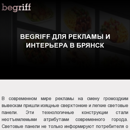
ООО
BEGRIFF
"Компания
Бегрифф"
для
Россия
Свердловская
рекламы
BEGRIFF ДЛЯ РЕКЛАМЫ И
обл.
ИНТЕРЬЕРА В БРЯНСК
620016
и
г.
Екатеринбург
интерьера
ул.
Амундсена,
в
д.
107,
Брянск
оф.
В современном мире рекламы на смену громоздким
707
вывескам пришли изящные сверхтонкие и легкие световые
sales@begriff.ru
панели. Эти технологичные конструкции стали
+73433454747
неотъемлемыми атрибутами современного города.
RUB
Световые панели не только информируют потребителя о
Пн.-