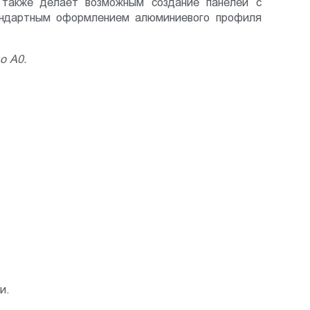
а также делает возможным создание панелей с
тандартным оформлением алюминиевого профиля
о А0.
и.