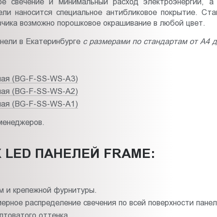
ое свечение и минимальный расход электроэнергии, 
ели наносится специальное антибликовое покрытие. С
зчика возможно порошковое окрашивание в любой цвет.
анели в Екатеринбурге
с размерами по стандартам от А4 д
ная (BG-F-SS-WS-A3)
ная (BG-F-SS-WS-A2)
ная (BG-F-SS-WS-A1)
 менеджеров.
LED ПАНЕЛЕЙ FRAME:
м и крепежной фурнитуры.
ерное распределение свечения по всей поверхности панел
лтоватого оттенка.