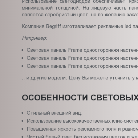
Использование светодиодов обеспечивает ярк
минимальной толщиной. На лицевую часть пан
является серебристый цвет, но по желанию зака
Компания Begriff изготавливает рекламные led п
Например:
Световая панель Frame односторонняя настен
Световая панель Frame односторонняя настен
Световая панель Frame односторонняя настен
.. и другие модели. Цену Вы можете уточнить у
ОСОБЕННОСТИ СВЕТОВЫХ 
Стильный внешний вид.
Использование высококачественных клик-систе
Повышенная яркость рекламного поля и равном
Чистый белый свет без искажения цветов и же