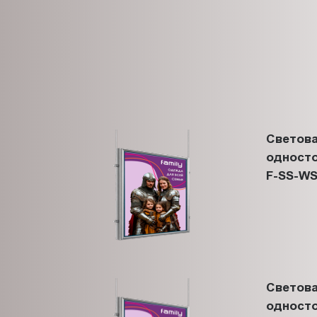
Светова
односто
F-SS-WS
Светова
односто