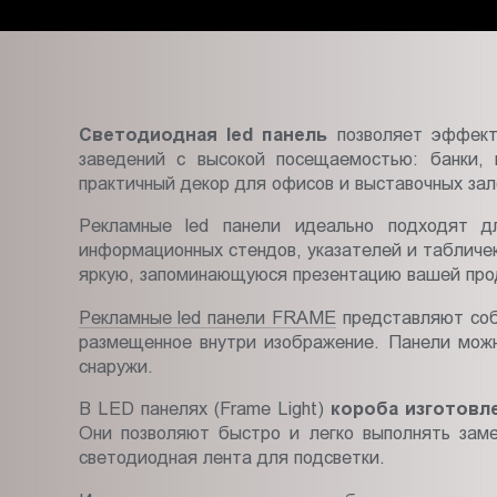
Пт.:
9.00-
18.00
Сб.,
Вс.:
Светодиодная led панель
позволяет эффект
выходной
заведений с высокой посещаемостью: банки, 
практичный декор для офисов и выставочных зал
Рекламные led панели идеально подходят д
информационных стендов, указателей и табличе
яркую, запоминающуюся презентацию вашей прод
Рекламные led панели FRAME
представляют соб
размещенное внутри изображение. Панели можн
снаружи.
В LED панелях (Frame Light)
короба изготовл
Они позволяют быстро и легко выполнять заме
светодиодная лента для подсветки.