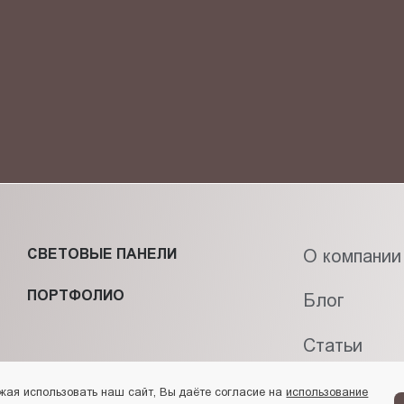
фиденциальности
и даю своё
согласие
на обработку персональн
СВЕТОВЫЕ ПАНЕЛИ
О компании
ПОРТФОЛИО
Блог
Статьи
Контакты
жая использовать наш сайт, Вы даёте согласие на
использование