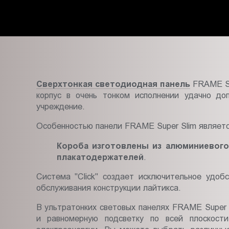
Пт.:
9.00-
18.00
Сб.,
Вс.:
выходной
Сверхтонкая светодиодная панель
FRAME Su
корпус в очень тонком исполнении удачно до
учреждение.
Особенностью панели FRAME Super Slim является
Короба изготовлены из алюминиевого
плакатодержателей
.
Система "Click" создает исключительное удоб
обслуживания конструкции лайтикса.
В ультратонких световых панелях FRAME Super 
и равномерную подсветку по всей плоскост