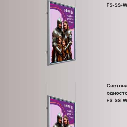
FS-SS-W
Светова
односто
FS-SS-W