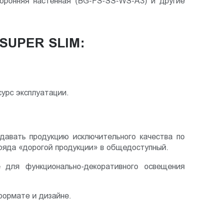
оронняя настенная (BG-FS-SS-WS-A3) и другие
UPER SLIM:
урс эксплуатации.
здавать продукцию исключительного качества по
зряда «дорогой продукции» в общедоступный.
 для функционально-декоративного освещения
ормате и дизайне.