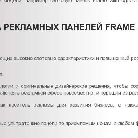
е модели, например световую панель Frame Slim одност
РЕКЛАМНЫХ ПАНЕЛЕЙ FRAME S
ющих высокие световые характеристики и повышенный рес
я.
ологии и оригинальные дизайнерские решения, чтобы со
няются в рекламной сфере повсеместно, и перешли из ра
как носитель рекламы для развития бизнеса, а также
ные ультратонкие панели
по приемлемым ценам, в любом ф