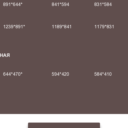
891*644*
841*594
831*584
1239*891*
1189*841
1179*831
СНАЯ
644*470*
594*420
584*410