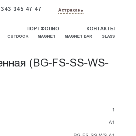
 343 345 47 47
Астрахань
ПОРТФОЛИО
КОНТАКТЫ
OUTDOOR
MAGNET
MAGNET BAR
GLASS
тенная (BG-FS-SS-WS-
1
А1
BG-FS-SS-WS-A1