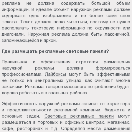
реклама не должна содержать большой объем
Пт.:
информации. В идеале объект наружной рекламы должен
9.00-
содержать одно изображение и не более семи слов
18.00
текста. Текст должен легко читаться, поэтому не нужно
Сб.,
располагать текстовую информацию по окружности или
Вс.:
диагонали. Наружная реклама должна быть лаконичной,
запоминающейся и яркой.
выходной
Где размещать рекламные световые панели?
Правильная и эффективная стратегия размещения
наружной рекламы должна формироваться
профессионалами.
Лайбоксы
могут быть эффективными
не только на центральных улицах, как считают многие
заказчики. Реклама товаров массового потребления будет
хорошо работать и в спальных районах.
Эффективность наружной рекламы зависит от характера
и продолжительности рекламной компании, бюджета и
основных задач.
Световые рекламные панели
могут
размещаться в торговых и офисных центрах, магазинах,
кафе, ресторанах и т.д. Определяя места размещения