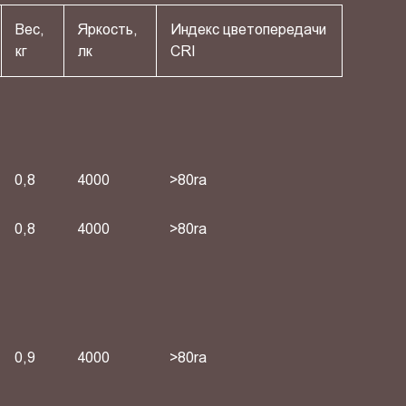
Вес,
Яркость,
Индекс цветопередачи
кг
лк
СRI
0,8
4000
>80ra
0,8
4000
>80ra
0,9
4000
>80ra