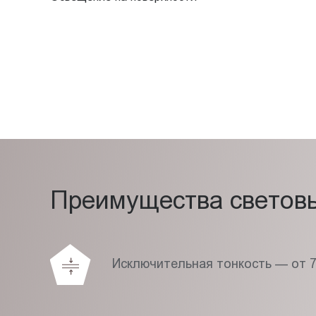
Преимущества световых
Исключительная тонкость — от 