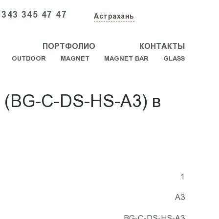
 343 345 47 47
Астрахань
ПОРТФОЛИО
КОНТАКТЫ
OUTDOOR
MAGNET
MAGNET BAR
GLASS
я (BG-C-DS-HS-A3) в
1
А3
BG-C-DS-HS-A3