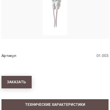
Пт.:
9.00-
18.00
Сб.,
Вс.:
выходной
Артикул
01.003
ЗАКАЗАТЬ
ТЕХНИЧЕСКИЕ ХАРАКТЕРИСТИКИ