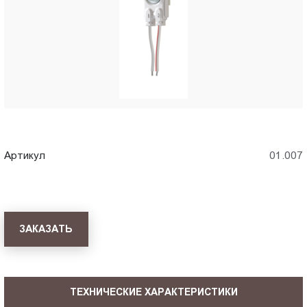
Пт.:
9.00-
18.00
Сб.,
Вс.:
выходной
Артикул
01.007
ЗАКАЗАТЬ
ТЕХНИЧЕСКИЕ ХАРАКТЕРИСТИКИ