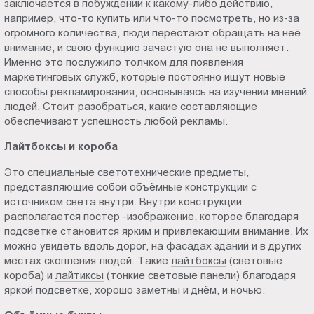
заключается в побуждении к какому-либо действию,
Пт.:
например, что-то купить или что-то посмотреть, но из-за
9.00-
огромного количества, люди перестают обращать на неё
18.00
внимание, и свою функцию зачастую она не выполняет.
Именно это послужило толчком для появления
Сб.,
маркетинговых служб, которые постоянно ищут новые
Вс.:
способы рекламирования, основываясь на изучении мнений
выходной
людей. Стоит разобраться, какие составляющие
обеспечивают успешность любой рекламы.
Лайтбоксы и короба
Это специальные светотехнические предметы,
представляющие собой объёмные конструкции с
источником света внутри. Внутри конструкции
располагается постер -изображение, которое благодаря
подсветке становится ярким и привлекающим внимание. Их
можно увидеть вдоль дорог, на фасадах зданий и в других
местах скопления людей. Такие
лайтбоксы
(световые
короба) и
лайтиксы
(тонкие световые панели) благодаря
яркой подсветке, хорошо заметны и днём, и ночью.