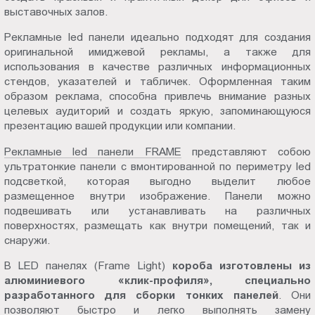
выставочных залов.
Пт.:
9.00-
Рекламные led панели идеально подходят для создания
18.00
оригинальной имиджевой рекламы, а также для
Сб.,
использования в качестве различных информационных
Вс.:
стендов, указателей и табличек. Оформленная таким
образом реклама, способна привлечь внимание разных
выходной
целевых аудиторий и создать яркую, запоминающуюся
презентацию вашей продукции или компании.
Рекламные led панели FRAME
представляют собою
ультратонкие панели с вмонтированной по периметру led
подсветкой, которая выгодно выделит любое
размещенное внутри изображение. Панели можно
подвешивать или устанавливать на различных
поверхностях, размещать как внутри помещений, так и
снаружи.
В LED панелях (Frame Light)
короба изготовлены из
алюминиевого «клик-профиля», специально
разработанного для сборки тонких панелей
. Они
позволяют быстро и легко выполнять замену