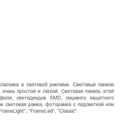
классика в световой рекламе. Световые панели
чень простой и легкой. Световая панель этой
филя, светодиодов SMD, лицевого защитного
ак световая рамка, фоторамка с подсветкой или
meLight", "FrameLed", "Classiс".