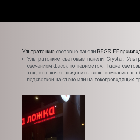
Пт.:
9.00-
18.00
Сб.,
Вс.:
выходной
световые панели
Ультратонкие
BEGRIFF производя
Ультратонкие световые панели Crystal
. Ульт
свечением фасок по периметру. Также световы
тех, кто хочет выделить свою компанию в о
подсветкой на стене или на токопроводящих т