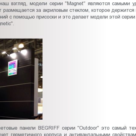
 наш взгляд, модели серии "Magnet" являются самыми 
ит размещается за акриловым стеклом, которое держится
ений с помощью присоски и это делает модели этой сери
etic".
ветовые панели BEGRIFF серии "Outdoor" это самый те
чет герметичного корпуса и антивандальными свойствам