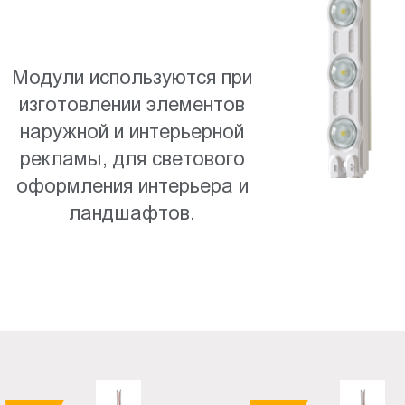
Пт.:
9.00-
18.00
Модули используются при
Сб.,
изготовлении элементов
Вс.:
выходной
наружной и интерьерной
рекламы, для светового
оформления интерьера и
ландшафтов.