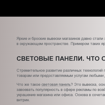
в
Пт.:
9.00-
Ярославле
18.00
Сб.,
Вс.:
выходной
Яркие и броские вывески магазинов давно стал
в окружающем пространстве. Примером таких яр
СВЕТОВЫЕ ПАНЕЛИ. ЧТО 
Стремительное развитие различных технологий 
товарам или предоставляемым услугам любыми 
Что же такое
световая панель
? Это вывеска, ос
завоевать популярность в сфере рекламы по все
украшение магазина или офиса. Основа в сочета
витрин.