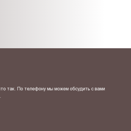
сто так. По телефону мы можем обсудить с вами
.
ОТПРАВИТЬ СВОЙ КОНТ
фиденциальности
и даю своё
согласие
на обработку персональн