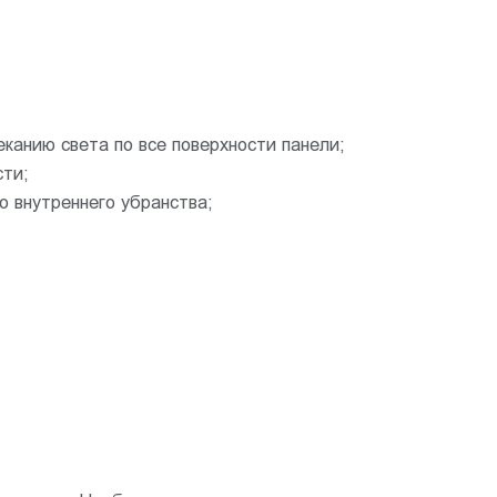
канию света по все поверхности панели;
сти;
 внутреннего убранства;