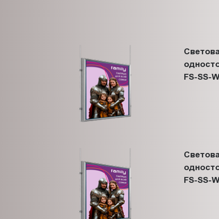
Светова
односто
FS-SS-W
Светова
односто
FS-SS-W