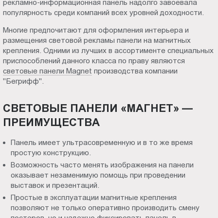
рекламно-информационная панель надолго завоевала
декора
Пт.:
популярность среди компаний всех уровней доходности.
9.00-
в
Многие предпочитают для оформления интерьера и
18.00
размещения световой рекламы панели на магнитных
Сб.,
крепления. Одними из лучших в ассортименте специальных
Ярославле
Вс.:
приспособлений данного класса по праву являются
выходной
световые панели Magnet
производства компании
"Бегрифф".
СВЕТОВЫЕ ПАНЕЛИ «МАГНЕТ» —
ПРЕИМУЩЕСТВА
Панель имеет ультрасовременную и в то же время
простую конструкцию.
Возможность часто менять изображения на панели
оказывает незаменимую помощь при проведении
выставок и презентаций.
Простые в эксплуатации магнитные крепления
позволяют не только оперативно производить смену
постеров, но и надежно фиксировать панель в