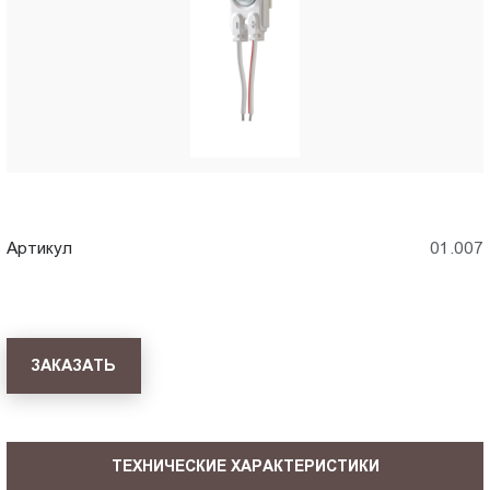
Пт.:
9.00-
18.00
Сб.,
Вс.:
выходной
Артикул
01.007
ЗАКАЗАТЬ
ТЕХНИЧЕСКИЕ ХАРАКТЕРИСТИКИ