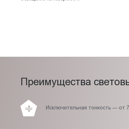
Преимущества световых
Исключительная тонкость — от 