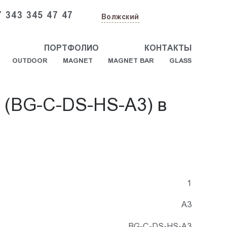
7 343 345 47 47
Волжский
ПОРТФОЛИО
КОНТАКТЫ
OUTDOOR
MAGNET
MAGNET BAR
GLASS
я (BG-C-DS-HS-A3) в
1
А3
BG-C-DS-HS-A3