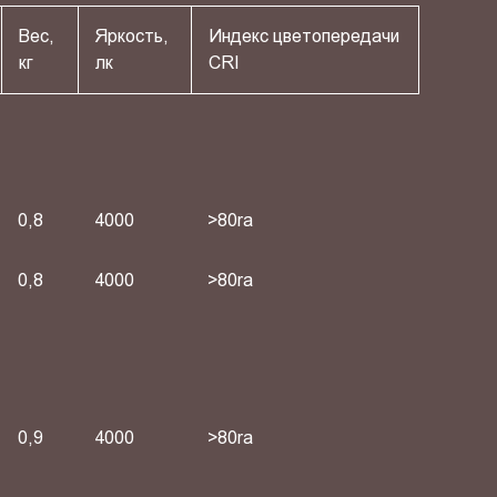
Вес,
Яркость,
Индекс цветопередачи
кг
лк
СRI
0,8
4000
>80ra
0,8
4000
>80ra
0,9
4000
>80ra