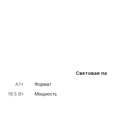
Световая панель Cr
A1+
Формат
18,5 Вт
Мощность