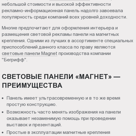
декора
небольшой стоимости и высокой эффективности
Пт.:
рекламно-информационная панель надолго завоевала
9.00-
популярность среди компаний всех уровней доходности.
в
18.00
Сб.,
Многие предпочитают для оформления интерьера и
Владикавказе
размещения световой рекламы панели на магнитных
Вс.:
крепления. Одними из лучших в ассортименте специальных
выходной
приспособлений данного класса по праву являются
световые панели Magnet
производства компании
"Бегрифф".
СВЕТОВЫЕ ПАНЕЛИ «МАГНЕТ» —
ПРЕИМУЩЕСТВА
Панель имеет ультрасовременную и в то же время
простую конструкцию.
Возможность часто менять изображения на панели
оказывает незаменимую помощь при проведении
выставок и презентаций.
Простые в эксплуатации магнитные крепления