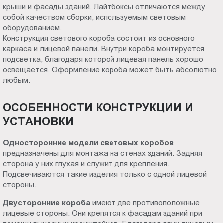
крыши и фасады зданий. Лайтбоксы отличаются между
Пт.:
собой качеством сборки, используемым световым
9.00-
оборудованием.
18.00
Конструкция светового короба состоит из основного
Сб.,
каркаса и лицевой панели. Внутри короба монтируется
Вс.:
подсветка, благодаря которой лицевая панель хорошо
выходной
освещается. Оформление короба может быть абсолютно
любым.
ОСОБЕННОСТИ КОНСТРУКЦИИ И
УСТАНОВКИ
Односторонние модели световых коробов
предназначены для монтажа на стенах зданий. Задняя
сторона у них глухая и служит для крепления.
Подсвечиваются такие изделия только с одной лицевой
стороны.
Двусторонние короба
имеют две противоположные
лицевые стороны. Они крепятся к фасадам зданий при