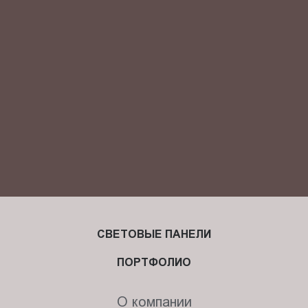
Я ознакомлен(-на) и согласен(-на) с
политикой
конфиденциальности
и даю своё
согласие
на обработку
персональных данных.
СВЕТОВЫЕ ПАНЕЛИ
ПОРТФОЛИО
О компании