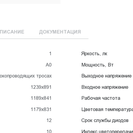
ПИСАНИЕ
ДОКУМЕНТАЦИЯ
1
Яркость, лк
А0
Мощность, Вт
токопроводящих тросах
Выходное напряжение
1239x891
Входное напряжение
1189x841
Рабочая частота
1179x831
Цветовая температур
12
Срок службы диодов
10
Индекс цветопередачи