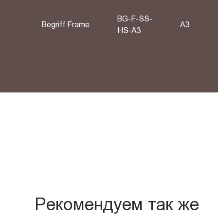
BG-F-SS-
Begriff Frame
A3
HS-A3
Рекомендуем так же