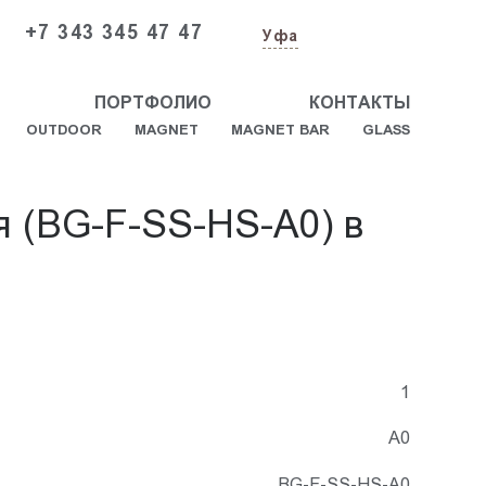
+7 343 345 47 47
Уфа
ПОРТФОЛИО
КОНТАКТЫ
OUTDOOR
MAGNET
MAGNET BAR
GLASS
я (BG-F-SS-HS-A0) в
1
А0
BG-F-SS-HS-A0