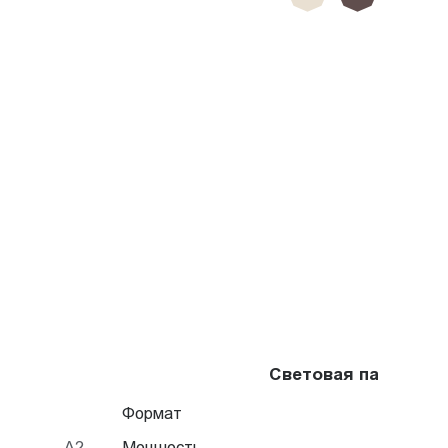
Световая панель Fr
Формат
A2
Мощность