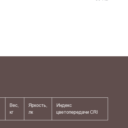
Вес,
Яркость,
Индекс
кг
лк
цветопередачи СRI