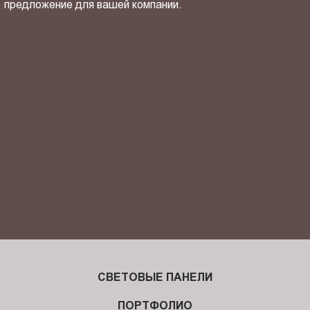
предложение для вашей компании.
ОТПРАВИТЬ СВОЙ КОНТАКТ
Я ознакомлен(-на) и согласен(-на) с
политикой
конфиденциальности
и даю своё
согласие
на обработку
персональных данных.
СВЕТОВЫЕ ПАНЕЛИ
ПОРТФОЛИО