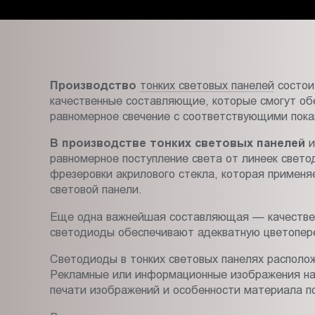
Пт.:
9.00-
18.00
Сб.,
Вс.:
Производство
тонких световых панелей
состоит
выходной
качественные составляющие, которые смогут об
равномерное свечение с соответствующими пока
В производстве тонких световых панелей
и
равномерное поступление света от линеек свет
фрезеровки акрилового стекла, которая применя
световой панели.
Еще одна важнейшая составляющая — качестве
светодиоды обеспечивают адекватную цветопере
Светодиоды в тонких световых панелях располо
Рекламные или информационные изображения нано
печати изображений и особенности материала п