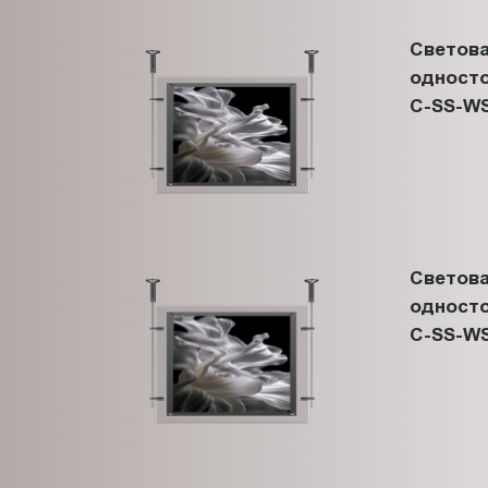
Светова
односто
C-SS-WS
Светова
односто
C-SS-WS